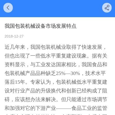
我国包装机械设备市场发展特点
2018-12-27
近几年来，我国包装机械业取得了快速发展，
但也出现了一些低水平重复建设现象。据有关
资料显示，与工业发达国家相比，我国食品和
包装机械产品品种缺乏25%—30%，技术水平
落后15年。专家认为，包装机械低水平重复建
设对行业产品的升级换代和创新已经构成了阻
碍，应该想办法来解决。但只能通过市场调节
和加强对它的下游产业———食品工业的监管